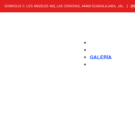
DOMICILIO C. LOS ÁNGELES 465, LAS CONCHAS, 44460 GUADALAJARA, JAL.
(33
INICIO
RINES
GALERÍA
QUIÉNES SOMOS