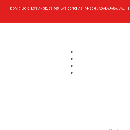
DOMICILIO C. LOS ÁNGELES 465, LAS CONCHAS, 44460 GUADALAJARA, JAL.
INICIO
RINES
GALERÍA
QUIÉNES SOMOS