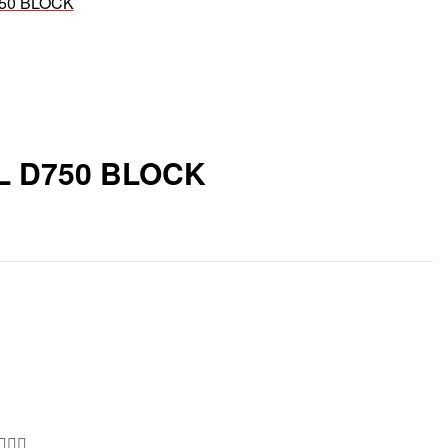
750 BLOCK
L D750 BLOCK
👇🏻