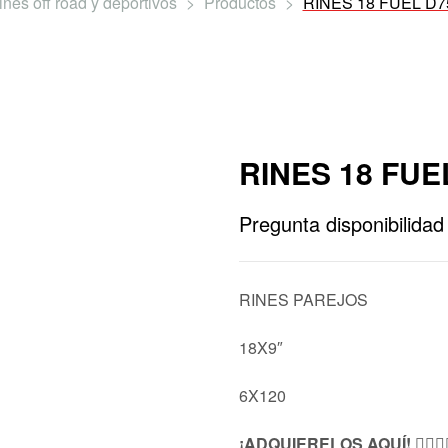
ines off road y deportivos
>
Productos
>
RINES 18 FUEL D
RINES 18 FUE
Pregunta disponibilidad
RINES PAREJOS
18X9″
6X120
¡ADQUIERELOS AQUÍ! 👇🏻👇🏻